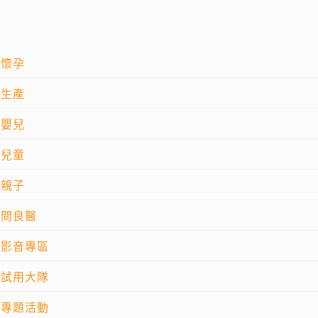
懷孕
生產
嬰兒
兒童
親子
問良醫
影音專區
試用大隊
專題活動