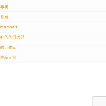
專欄
會員
momself
好爸爸俱樂部
線上雜誌
菁品大賞