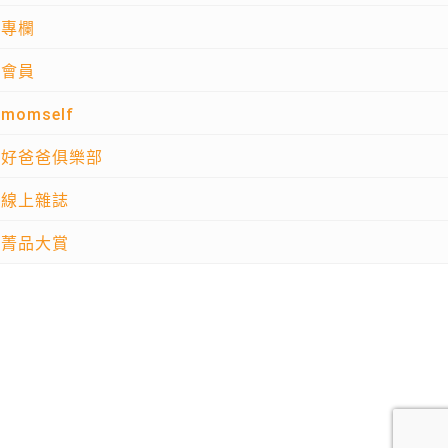
專欄
會員
momself
好爸爸俱樂部
線上雜誌
菁品大賞