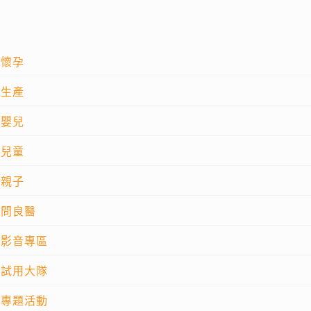
懷孕
生產
嬰兒
兒童
親子
問良醫
影音專區
試用大隊
專題活動