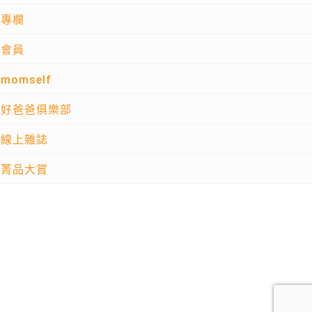
專欄
會員
momself
好爸爸俱樂部
線上雜誌
菁品大賞