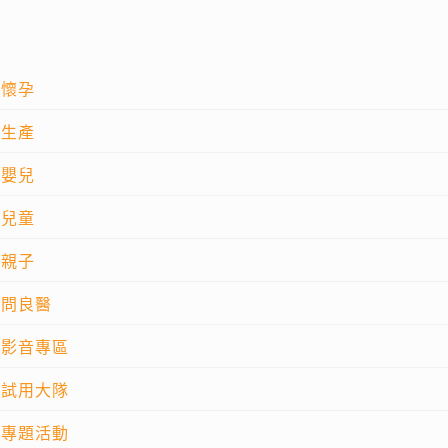
懷孕
生產
嬰兒
兒童
親子
問良醫
影音專區
試用大隊
專題活動