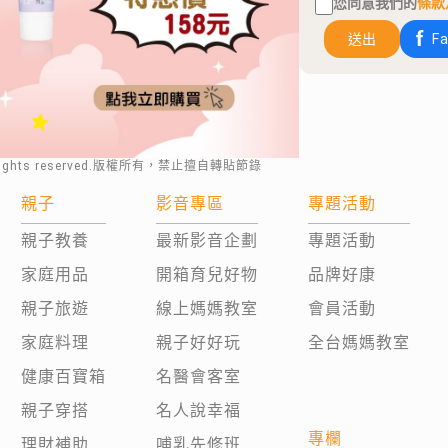
您同意我們的
條款
送出
F
rights reserved.版權所有，禁止擅自轉貼節錄
親子
影音專區
專題活動
親子教養
最新影音企劃
專題活動
家庭用品
開箱育兒好物
品牌好康
親子旅遊
線上媽媽教室
會員活動
家庭料理
親子好好玩
全台媽媽教室
健康百寶箱
名醫會客室
親子穿搭
名人說幸福
專欄
理財補助
哺乳先修班