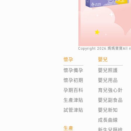
Copyright
2026
.媽媽寶寶All 
懷孕
嬰兒
懷孕備孕
嬰兒照護
懷孕初期
嬰兒用品
孕期百科
育兒強心針
生產津貼
嬰兒副食品
試管津貼
嬰兒新知
成長曲線
生產
新生兒篩檢