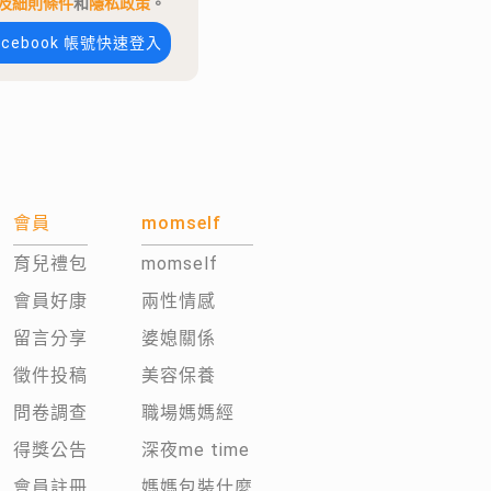
及細則條件
和
隱私政策
。
acebook 帳號快速登入
會員
momself
育兒禮包
momself
會員好康
兩性情感
留言分享
婆媳關係
徵件投稿
美容保養
問卷調查
職場媽媽經
得獎公告
深夜me time
會員註冊
媽媽包裝什麼