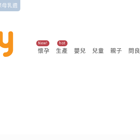
國際母乳週
New!
hot
懷孕
生產
嬰兒
兒童
親子
問
關鍵熱搜