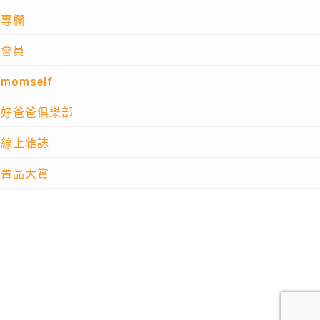
專欄
會員
momself
好爸爸俱樂部
線上雜誌
菁品大賞