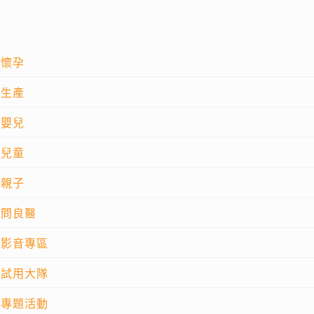
懷孕
生產
嬰兒
兒童
親子
問良醫
影音專區
試用大隊
專題活動