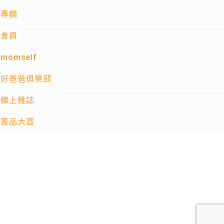
專欄
會員
momself
好爸爸俱樂部
線上雜誌
菁品大賞