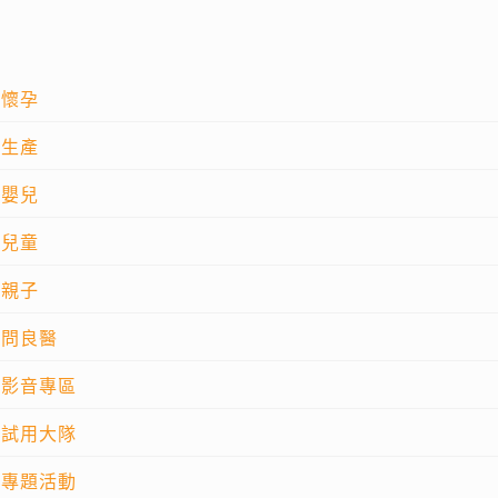
懷孕
生產
嬰兒
兒童
親子
問良醫
影音專區
試用大隊
專題活動