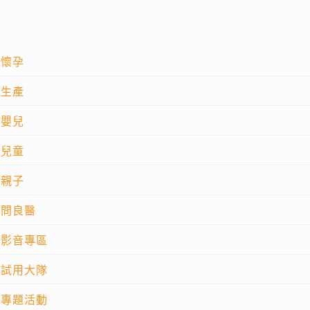
懷孕
生產
嬰兒
兒童
親子
問良醫
影音專區
試用大隊
專題活動