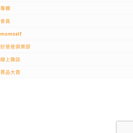
專欄
會員
momself
好爸爸俱樂部
線上雜誌
菁品大賞