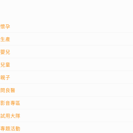
懷孕
生產
嬰兒
兒童
親子
問良醫
影音專區
試用大隊
專題活動