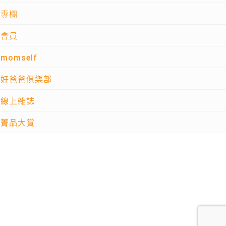
專欄
會員
momself
好爸爸俱樂部
線上雜誌
菁品大賞