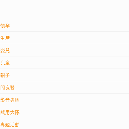
懷孕
生產
嬰兒
兒童
親子
問良醫
影音專區
試用大隊
專題活動