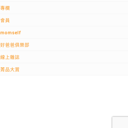
專欄
會員
momself
好爸爸俱樂部
線上雜誌
菁品大賞