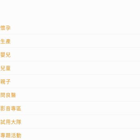
懷孕
生產
嬰兒
兒童
親子
問良醫
影音專區
試用大隊
專題活動