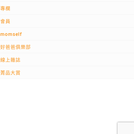
專欄
會員
momself
好爸爸俱樂部
線上雜誌
菁品大賞