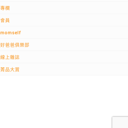
專欄
會員
momself
好爸爸俱樂部
線上雜誌
菁品大賞