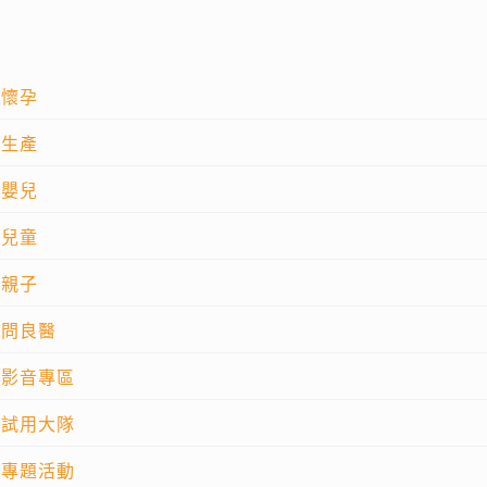
懷孕
生產
嬰兒
兒童
親子
問良醫
影音專區
試用大隊
專題活動