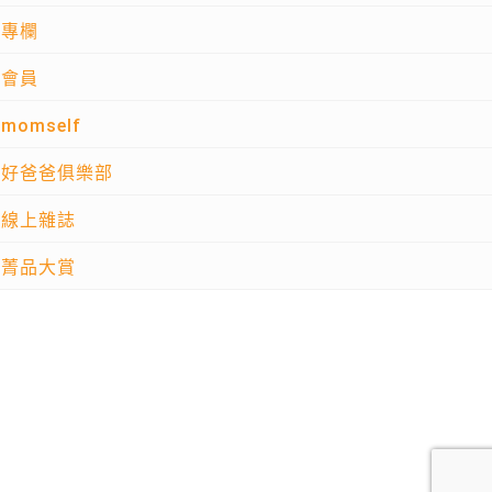
專欄
會員
momself
好爸爸俱樂部
線上雜誌
菁品大賞