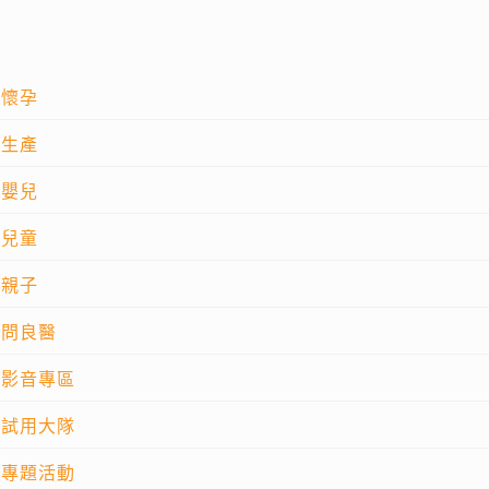
懷孕
生產
嬰兒
兒童
親子
問良醫
影音專區
試用大隊
專題活動