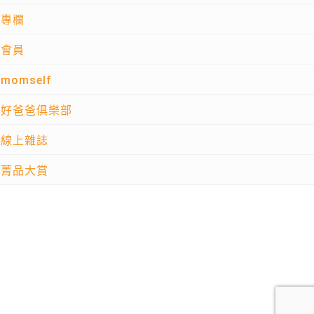
專欄
會員
momself
好爸爸俱樂部
線上雜誌
菁品大賞