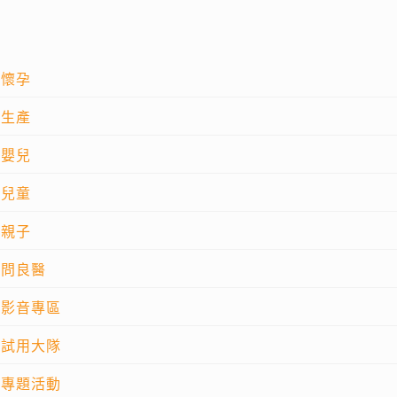
懷孕
生產
嬰兒
兒童
親子
問良醫
影音專區
試用大隊
專題活動