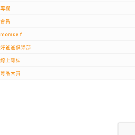
專欄
會員
momself
好爸爸俱樂部
線上雜誌
菁品大賞