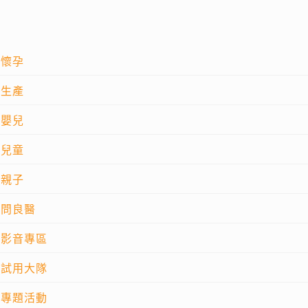
懷孕
生產
嬰兒
兒童
親子
問良醫
影音專區
試用大隊
專題活動