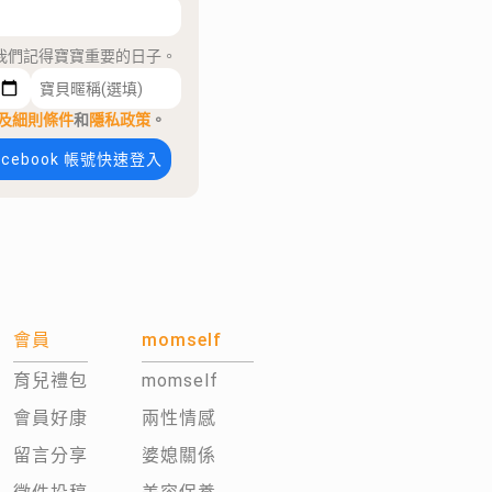
我們記得寶寶重要的日子。
及細則條件
和
隱私政策
。
acebook 帳號快速登入
會員
momself
育兒禮包
momself
會員好康
兩性情感
留言分享
婆媳關係