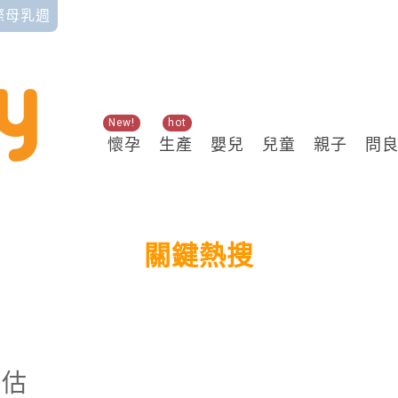
國際母乳週
New!
hot
懷孕
生產
嬰兒
兒童
親子
問
關鍵熱搜
評估