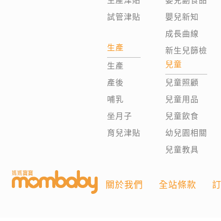
生產津貼
嬰兒副食品
試管津貼
嬰兒新知
成長曲線
生產
新生兒篩檢
兒童
生產
產後
兒童照顧
哺乳
兒童用品
坐月子
兒童飲食
育兒津貼
幼兒園相關
兒童教具
關於我們
全站條款