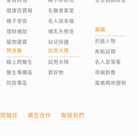
家庭料理
親子好好玩
全台媽媽教室
健康百寶箱
名醫會客室
親子穿搭
名人說幸福
專欄
理財補助
哺乳先修班
封面人物
寵物寶寶
幼兒保健
問良醫
試用大隊
焦點話題
線上問醫生
試用大隊
名人部落客
醫生專欄區
買好物
母親群像
防疫專區
風格媽咪選物
訂閱雜誌
廣告合作
聯絡我們