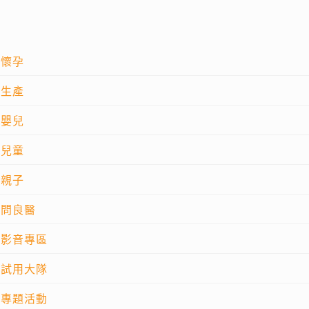
懷孕
生產
嬰兒
兒童
親子
問良醫
影音專區
試用大隊
專題活動