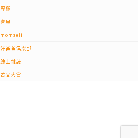
專欄
會員
momself
好爸爸俱樂部
線上雜誌
菁品大賞