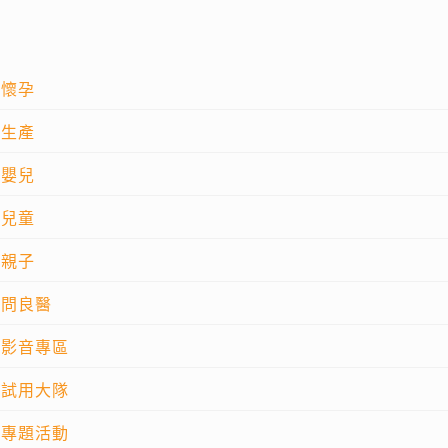
懷孕
生產
嬰兒
兒童
親子
問良醫
影音專區
試用大隊
專題活動