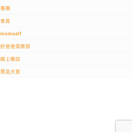
專欄
會員
momself
好爸爸俱樂部
線上雜誌
菁品大賞