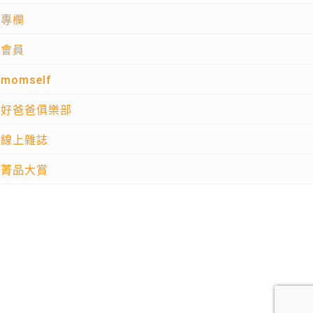
專欄
會員
momself
好爸爸俱樂部
線上雜誌
菁品大賞