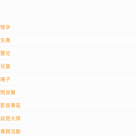
懷孕
生產
嬰兒
兒童
親子
問良醫
影音專區
試用大隊
專題活動