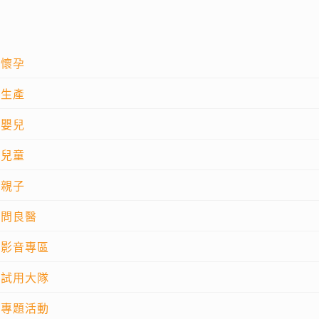
懷孕
生產
嬰兒
兒童
親子
問良醫
影音專區
試用大隊
專題活動