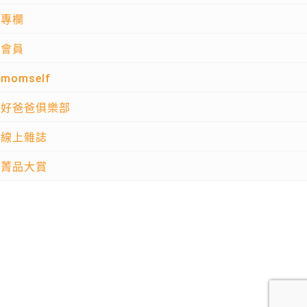
專欄
會員
momself
好爸爸俱樂部
線上雜誌
菁品大賞