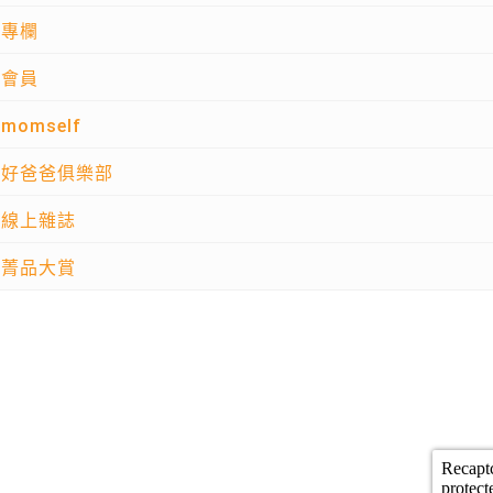
專欄
會員
momself
好爸爸俱樂部
線上雜誌
菁品大賞