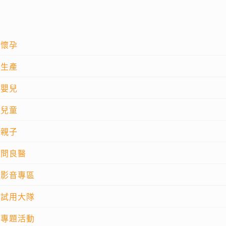
懷孕
生產
嬰兒
兒童
親子
問良醫
影音專區
試用大隊
專題活動