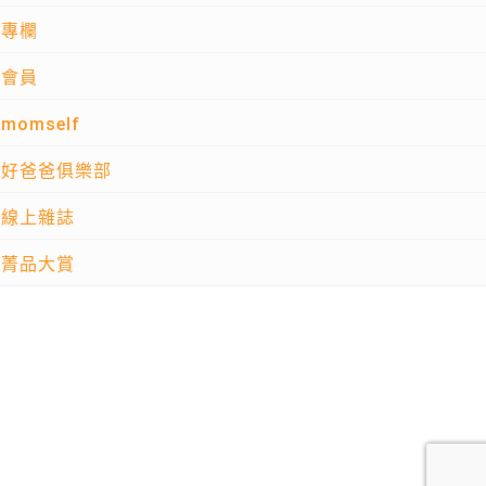
專欄
會員
momself
好爸爸俱樂部
線上雜誌
菁品大賞