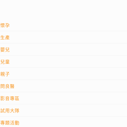
懷孕
生產
嬰兒
兒童
親子
問良醫
影音專區
試用大隊
專題活動