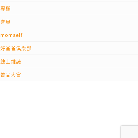
專欄
會員
momself
好爸爸俱樂部
線上雜誌
菁品大賞