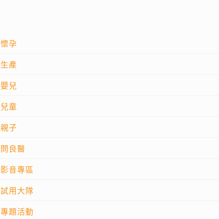
懷孕
生產
嬰兒
兒童
親子
問良醫
影音專區
試用大隊
專題活動