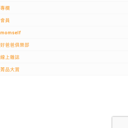
專欄
會員
momself
好爸爸俱樂部
線上雜誌
菁品大賞