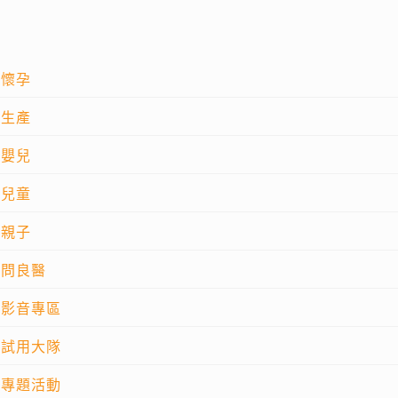
懷孕
生產
嬰兒
兒童
親子
問良醫
影音專區
試用大隊
專題活動