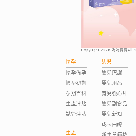
Copyright
2026
.媽媽寶寶All 
懷孕
嬰兒
懷孕備孕
嬰兒照護
懷孕初期
嬰兒用品
孕期百科
育兒強心針
生產津貼
嬰兒副食品
試管津貼
嬰兒新知
成長曲線
生產
新生兒篩檢