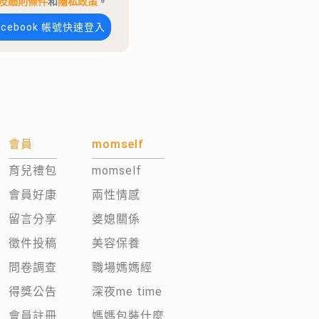
及細則條件
和
隱私政策
。
acebook 帳號快速登入
會員
momself
育兒禮包
momself
會員好康
兩性情感
留言分享
婆媳關係
徵件投稿
美容保養
問卷調查
職場媽媽經
得獎公告
深夜me time
會員註冊
媽媽包裝什麼