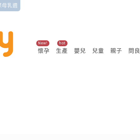
國際母乳週
New!
hot
懷孕
生產
嬰兒
兒童
親子
問
關鍵熱搜