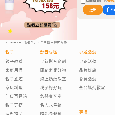
您同意我們的
條款
送出
F
rights reserved.版權所有，禁止擅自轉貼節錄
親子
影音專區
專題活動
親子教養
最新影音企劃
專題活動
家庭用品
開箱育兒好物
品牌好康
親子旅遊
線上媽媽教室
會員活動
家庭料理
親子好好玩
全台媽媽教室
健康百寶箱
名醫會客室
親子穿搭
名人說幸福
專欄
理財補助
哺乳先修班