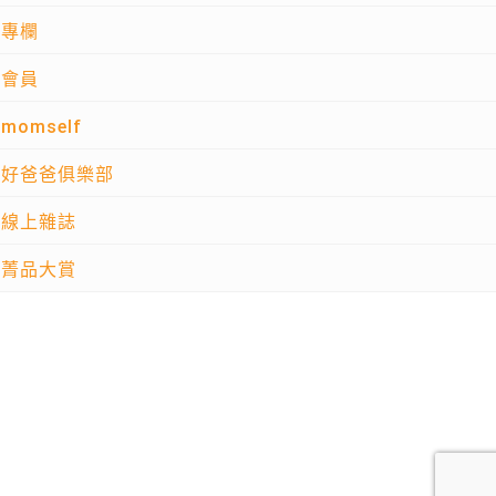
專欄
會員
momself
好爸爸俱樂部
線上雜誌
菁品大賞