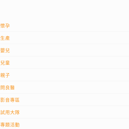
懷孕
生產
嬰兒
兒童
親子
問良醫
影音專區
試用大隊
專題活動