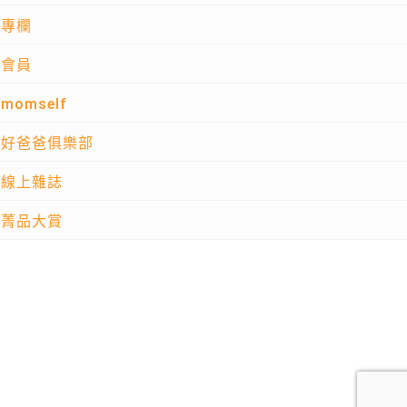
專欄
會員
momself
好爸爸俱樂部
線上雜誌
菁品大賞