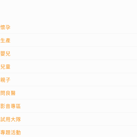
懷孕
生產
嬰兒
兒童
親子
問良醫
影音專區
試用大隊
專題活動