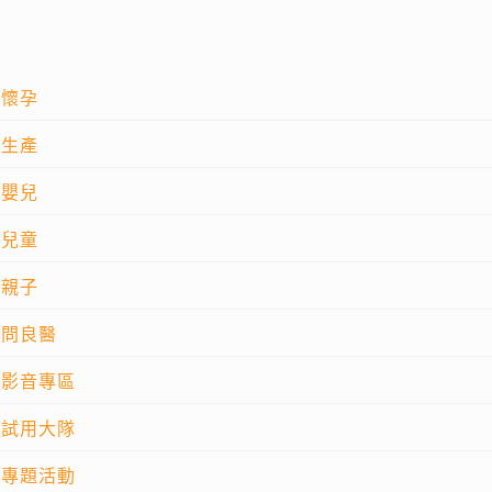
懷孕
生產
嬰兒
兒童
親子
問良醫
影音專區
試用大隊
專題活動