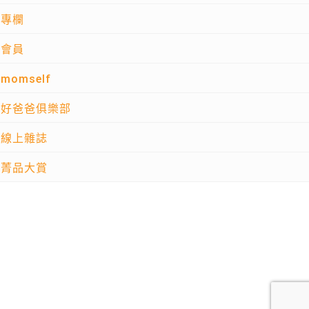
專欄
會員
momself
好爸爸俱樂部
線上雜誌
菁品大賞