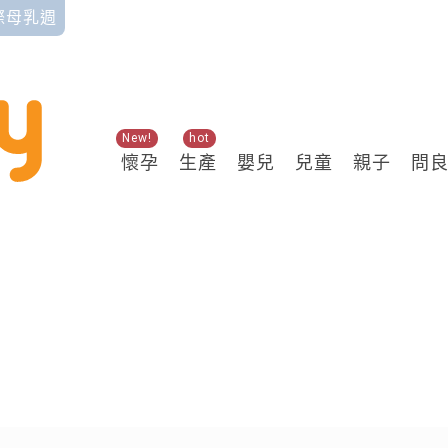
國際母乳週
New!
hot
懷孕
生產
嬰兒
兒童
親子
問
關鍵熱搜