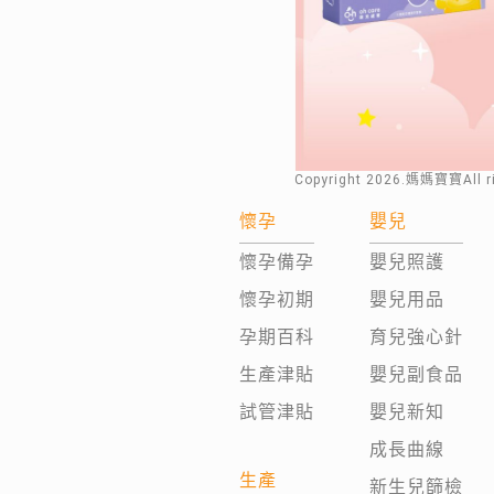
Copyright
2026
.媽媽寶寶All 
懷孕
嬰兒
懷孕備孕
嬰兒照護
懷孕初期
嬰兒用品
孕期百科
育兒強心針
生產津貼
嬰兒副食品
試管津貼
嬰兒新知
成長曲線
生產
新生兒篩檢