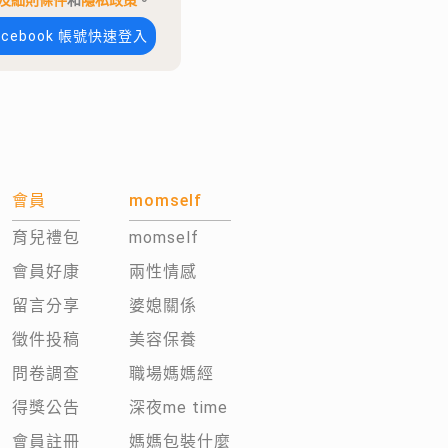
及細則條件
和
隱私政策
。
acebook 帳號快速登入
會員
momself
育兒禮包
momself
會員好康
兩性情感
留言分享
婆媳關係
徵件投稿
美容保養
問卷調查
職場媽媽經
得獎公告
深夜me time
會員註冊
媽媽包裝什麼