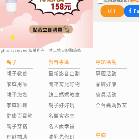
您同意我們的
條款
送出
F
rights reserved.版權所有，禁止擅自轉貼節錄
親子
影音專區
專題活動
親子教養
最新影音企劃
專題活動
家庭用品
開箱育兒好物
品牌好康
親子旅遊
線上媽媽教室
會員活動
家庭料理
親子好好玩
全台媽媽教室
健康百寶箱
名醫會客室
親子穿搭
名人說幸福
專欄
理財補助
哺乳先修班