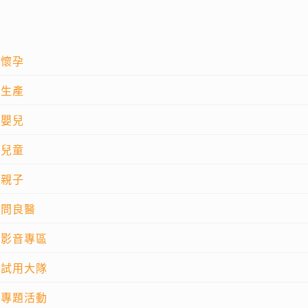
懷孕
生產
嬰兒
兒童
親子
問良醫
影音專區
試用大隊
專題活動