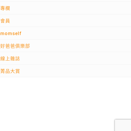
專欄
會員
momself
好爸爸俱樂部
線上雜誌
菁品大賞