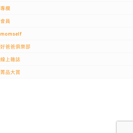
專欄
會員
momself
好爸爸俱樂部
線上雜誌
菁品大賞