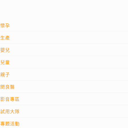
懷孕
生產
嬰兒
兒童
親子
問良醫
影音專區
試用大隊
專題活動