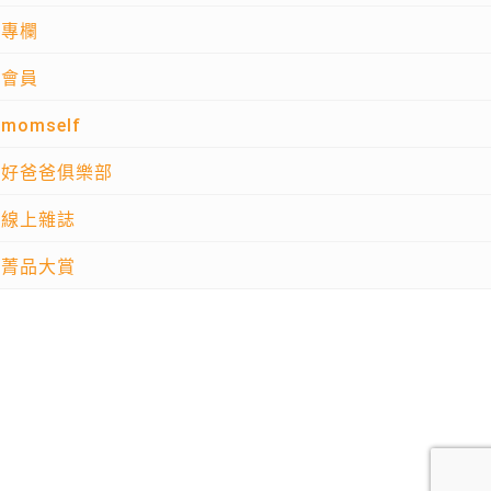
專欄
會員
momself
好爸爸俱樂部
線上雜誌
菁品大賞