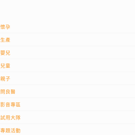
懷孕
生產
嬰兒
兒童
親子
問良醫
影音專區
試用大隊
專題活動