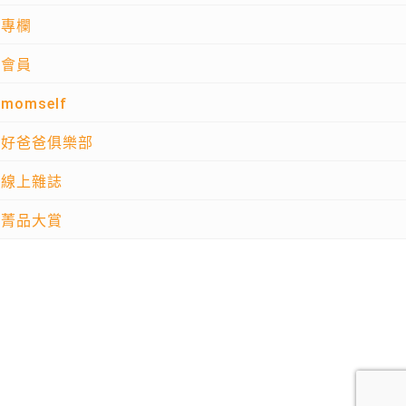
專欄
會員
momself
好爸爸俱樂部
線上雜誌
菁品大賞