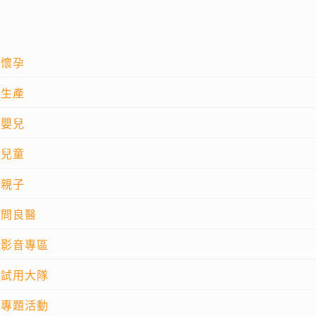
懷孕
生產
嬰兒
兒童
親子
問良醫
影音專區
試用大隊
專題活動