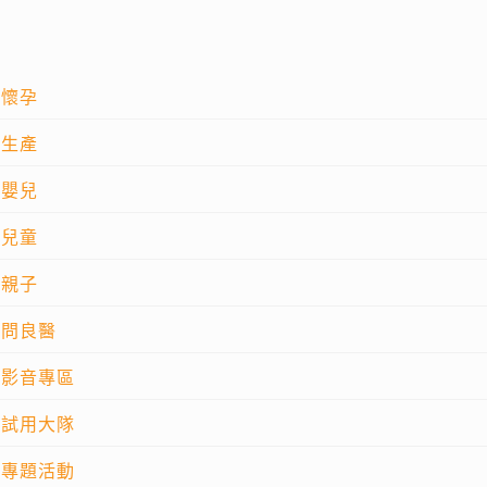
懷孕
生產
嬰兒
兒童
親子
問良醫
影音專區
試用大隊
專題活動