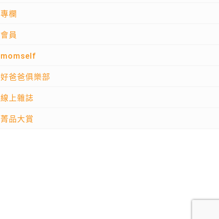
專欄
會員
momself
好爸爸俱樂部
線上雜誌
菁品大賞