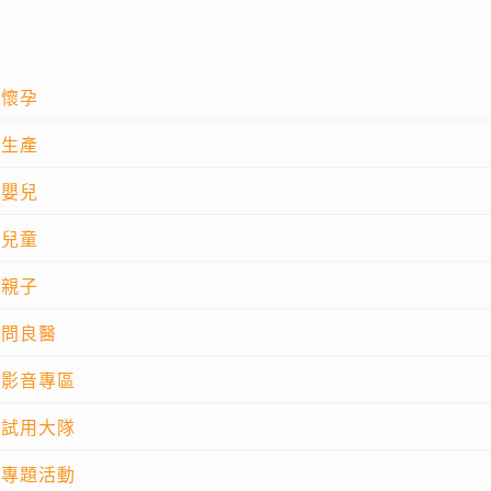
懷孕
生產
嬰兒
兒童
親子
問良醫
影音專區
試用大隊
專題活動