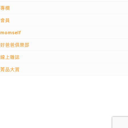
專欄
會員
momself
好爸爸俱樂部
線上雜誌
菁品大賞