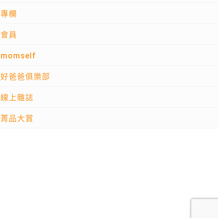
專欄
會員
momself
好爸爸俱樂部
線上雜誌
菁品大賞