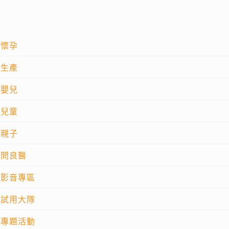
懷孕
生產
嬰兒
兒童
親子
問良醫
影音專區
試用大隊
專題活動