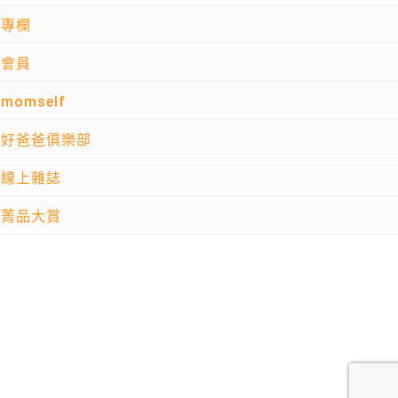
專欄
會員
momself
好爸爸俱樂部
線上雜誌
菁品大賞