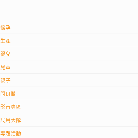
懷孕
生產
嬰兒
兒童
親子
問良醫
影音專區
試用大隊
專題活動