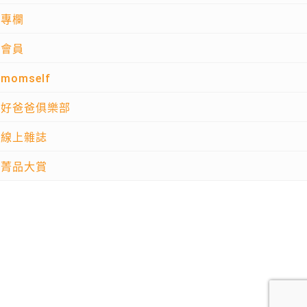
專欄
會員
momself
好爸爸俱樂部
線上雜誌
菁品大賞