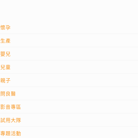
懷孕
生產
嬰兒
兒童
親子
問良醫
影音專區
試用大隊
專題活動