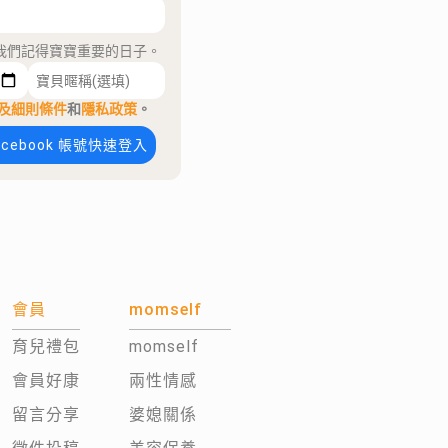
我們記得寶寶重要的日子。
及細則條件
和
隱私政策
。
acebook 帳號快速登入
會員
momself
育兒禮包
momself
會員好康
兩性情感
留言分享
婆媳關係