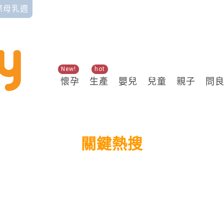
國際母乳週
New!
hot
懷孕
生產
嬰兒
兒童
親子
問
關鍵熱搜