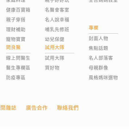
家庭料理
親子好好玩
全台媽媽教室
健康百寶箱
名醫會客室
親子穿搭
名人說幸福
專欄
理財補助
哺乳先修班
封面人物
寵物寶寶
幼兒保健
問良醫
試用大隊
焦點話題
線上問醫生
試用大隊
名人部落客
醫生專欄區
買好物
母親群像
防疫專區
風格媽咪選物
訂閱雜誌
廣告合作
聯絡我們