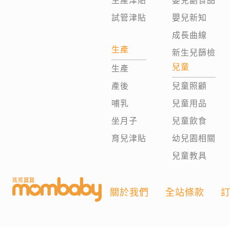
生產津貼
嬰兒副食品
試管津貼
嬰兒新知
成長曲線
生產
新生兒篩檢
兒童
生產
產後
兒童照顧
哺乳
兒童用品
坐月子
兒童飲食
育兒津貼
幼兒園相關
兒童教具
關於我們
全站條款