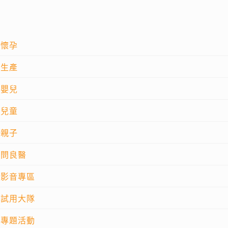
懷孕
生產
嬰兒
兒童
親子
問良醫
影音專區
試用大隊
專題活動