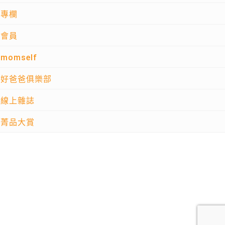
專欄
會員
momself
好爸爸俱樂部
線上雜誌
菁品大賞