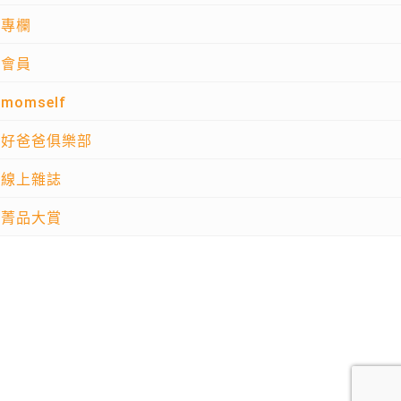
專欄
會員
momself
好爸爸俱樂部
線上雜誌
菁品大賞