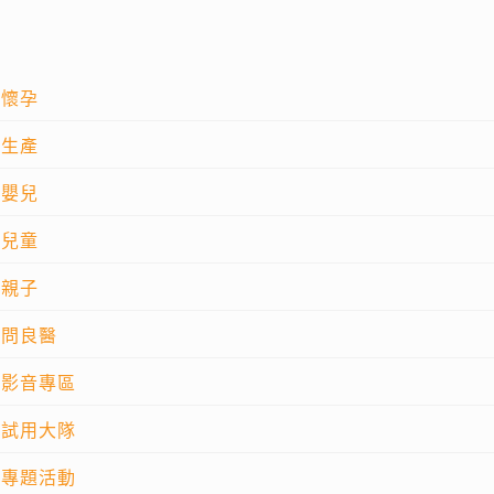
懷孕
生產
嬰兒
兒童
親子
問良醫
影音專區
試用大隊
專題活動