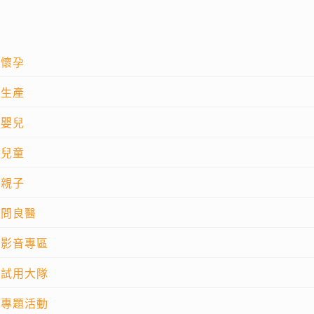
懷孕
生產
嬰兒
兒童
親子
問良醫
影音專區
試用大隊
專題活動