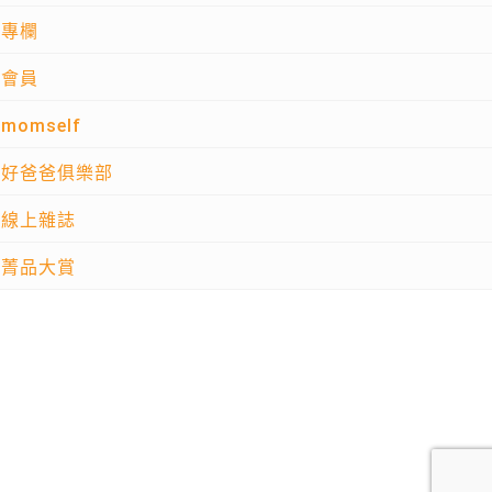
專欄
會員
momself
好爸爸俱樂部
線上雜誌
菁品大賞