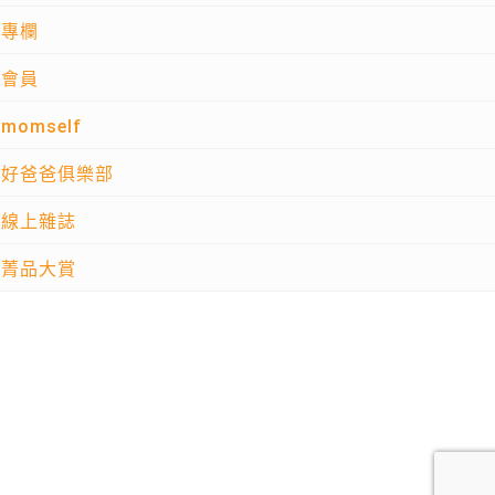
專欄
會員
momself
好爸爸俱樂部
線上雜誌
菁品大賞