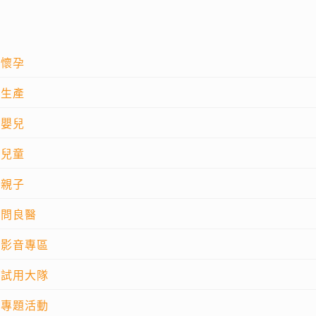
懷孕
生產
嬰兒
兒童
親子
問良醫
影音專區
試用大隊
專題活動