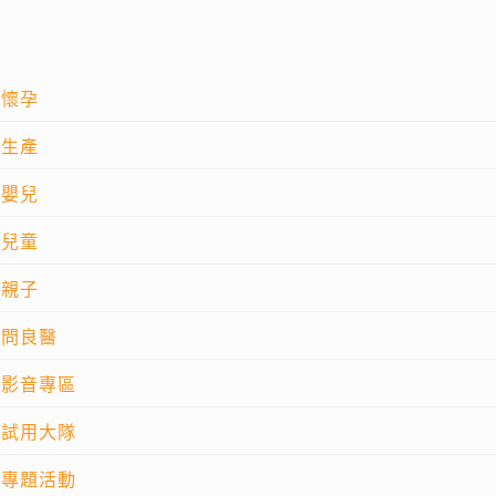
懷孕
生產
嬰兒
兒童
親子
問良醫
影音專區
試用大隊
專題活動