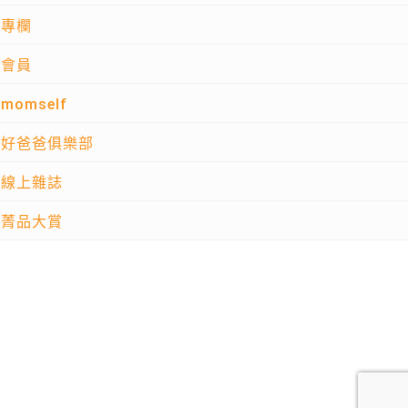
專欄
會員
momself
好爸爸俱樂部
線上雜誌
菁品大賞