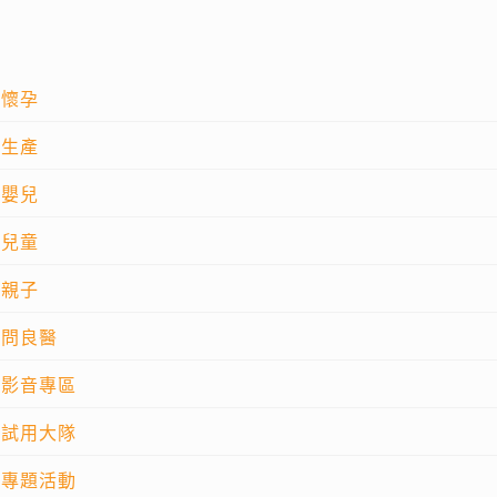
懷孕
生產
嬰兒
兒童
親子
問良醫
影音專區
試用大隊
專題活動