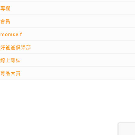
專欄
會員
momself
好爸爸俱樂部
線上雜誌
菁品大賞