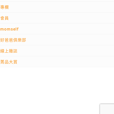
專欄
會員
momself
好爸爸俱樂部
線上雜誌
菁品大賞