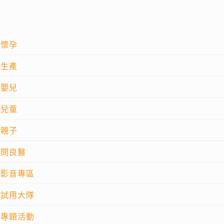
懷孕
生產
嬰兒
兒童
親子
問良醫
影音專區
試用大隊
專題活動