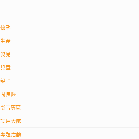
懷孕
生產
嬰兒
兒童
親子
問良醫
影音專區
試用大隊
專題活動