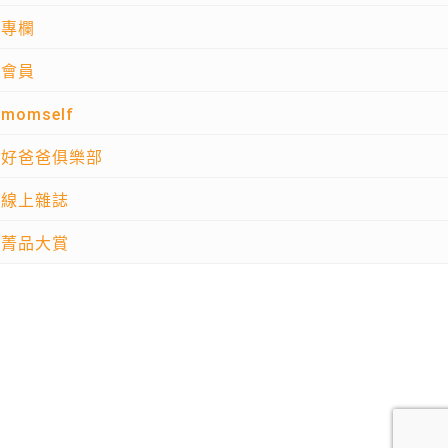
專欄
會員
momself
好爸爸俱樂部
線上雜誌
菁品大賞