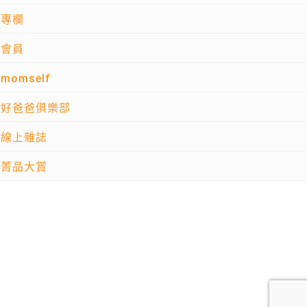
專欄
會員
momself
好爸爸俱樂部
線上雜誌
菁品大賞