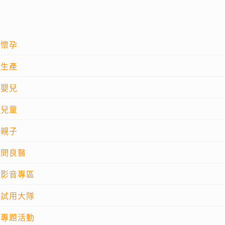
懷孕
生產
嬰兒
兒童
親子
問良醫
影音專區
試用大隊
專題活動