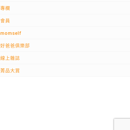
專欄
會員
momself
好爸爸俱樂部
線上雜誌
菁品大賞