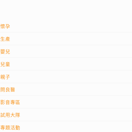
懷孕
生產
嬰兒
兒童
親子
問良醫
影音專區
試用大隊
專題活動