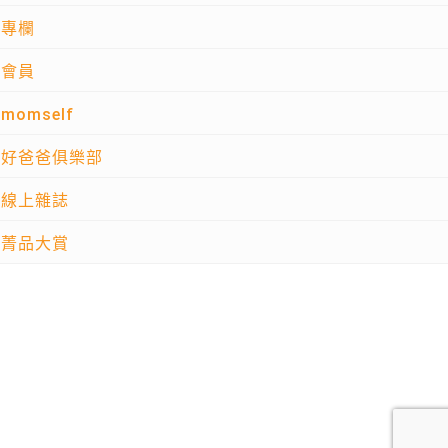
專欄
會員
momself
好爸爸俱樂部
線上雜誌
菁品大賞