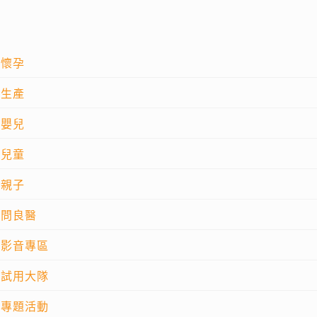
懷孕
生產
嬰兒
兒童
親子
問良醫
影音專區
試用大隊
專題活動