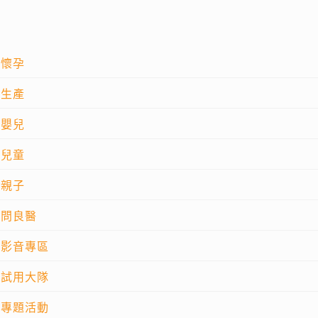
懷孕
生產
嬰兒
兒童
親子
問良醫
影音專區
試用大隊
專題活動