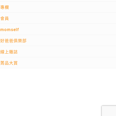
專欄
會員
momself
好爸爸俱樂部
線上雜誌
菁品大賞